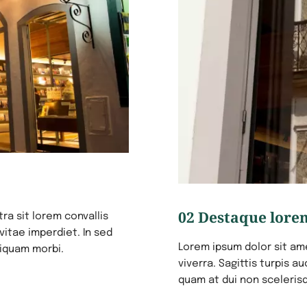
02 Destaque lore
ra sit lorem convallis
 vitae imperdiet. In sed
Lorem ipsum dolor sit ame
liquam morbi.
viverra. Sagittis turpis a
quam at dui non sceleris