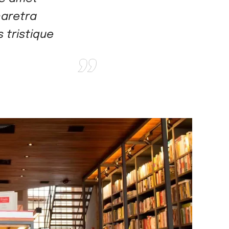
haretra
 tristique