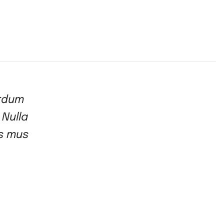
erdum
 Nulla
es mus